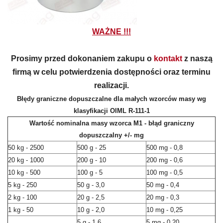
WAŻNE !!!
Prosimy przed dokonaniem zakupu o
kontakt
z naszą
firmą w celu potwierdzenia dostępności oraz terminu
realizacji.
Błędy graniczne dopuszczalne dla małych wzorców masy wg
klasyfikacji OIML R-111-1
Wartość nominalna masy wzorca M1 - błąd graniczny
dopuszczalny +/- mg
50 kg - 2500
500 g - 25
500 mg - 0,8
20 kg - 1000
200 g - 10
200 mg - 0,6
10 kg - 500
100 g - 5
100 mg - 0,5
5 kg - 250
50 g - 3,0
50 mg - 0,4
2 kg - 100
20 g - 2,5
20 mg - 0,3
1 kg - 50
10 g - 2,0
10 mg - 0,25
5 g - 1,6
5 mg - 0,20