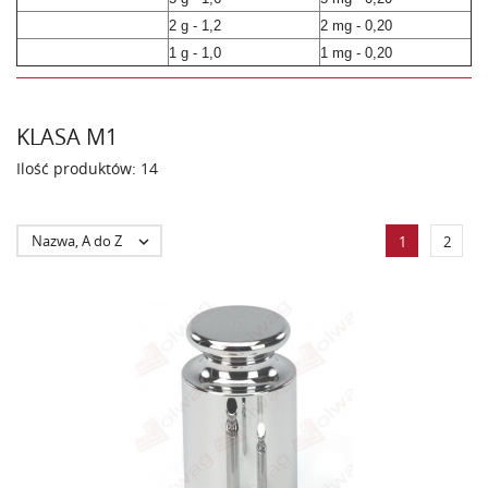
2 g - 1,2
2 mg - 0,20
1 g - 1,0
1 mg - 0,20
KLASA M1
Ilość produktów: 14
Nazwa, A do Z

1
2