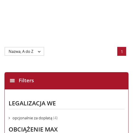
Nazwa, A do Z

1
Filters
LEGALIZACJA WE
opcjonalnie za dopłatą
(4)
OBCIĄŻENIE MAX